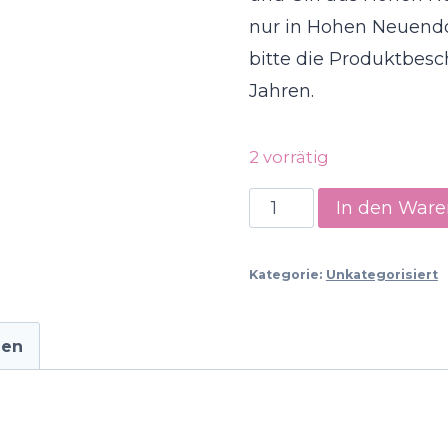
nur in Hohen Neuendor
bitte die Produktbesc
Jahren.
2 vorrätig
Hohen
In den War
Neuendorfer
Kulturkiste
Kategorie:
Unkategorisiert
Menge
nen